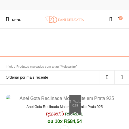
0
MENU
Início
/
Produtos marcados com a tag “Moissanite”
Prata
925
Anel Gota Reclinada Maior Moissanite Prata 925
O preço original era: R$889,90.
O preço atual é: R$845,
R$
889,90
R$
845,41
ou 10x
R$
84,54