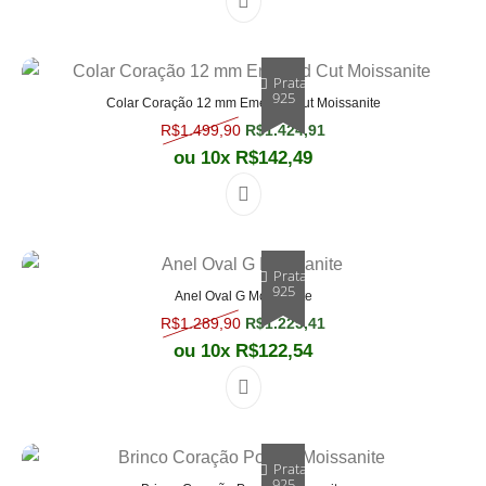
Prata
925
Colar Coração 12 mm Emerald Cut Moissanite
O preço original era: R$1.499,90.
O preço atual é: R$1.
R$
1.499,90
R$
1.424,91
ou 10x
R$
142,49
Prata
925
Anel Oval G Moissanite
O preço original era: R$1.289,90.
O preço atual é: R$1.
R$
1.289,90
R$
1.225,41
ou 10x
R$
122,54
Este produto tem várias varian
Prata
925