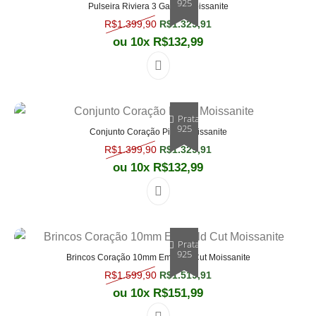
925
Pulseira Riviera 3 Garras Moissanite
O preço original era: R$1.399,90.
O preço atual é: R$1.
R$
1.399,90
R$
1.329,91
ou 10x
R$
132,99
Prata
925
Conjunto Coração Pizza Moissanite
O preço original era: R$1.399,90.
O preço atual é: R$1.
R$
1.399,90
R$
1.329,91
ou 10x
R$
132,99
Prata
925
Brincos Coração 10mm Emerald Cut Moissanite
O preço original era: R$1.599,90.
O preço atual é: R$1.
R$
1.599,90
R$
1.519,91
ou 10x
R$
151,99