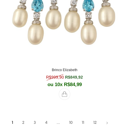
Brinco Elizabeth
O preço original era: R$999,90.
O preço atual é: R$849,
R$
999,90
R$
849,92
ou 10x
R$
84,99
1
2
3
4
…
10
11
12