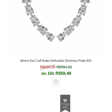
Brinco Ear Cuff Gotas Delicadas Zircônias Prata 925
O preço original era: R$699,90.
O preço atual é: R$594,
R$
699,90
R$
594,92
ou 10x
R$
59,49
Prata
925