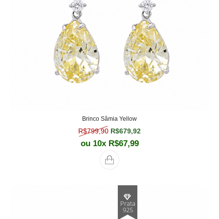
Brinco Sâmia Yellow
O preço original era: R$799,90.
O preço atual é: R$679,
R$
799,90
R$
679,92
ou 10x
R$
67,99
Prata
925