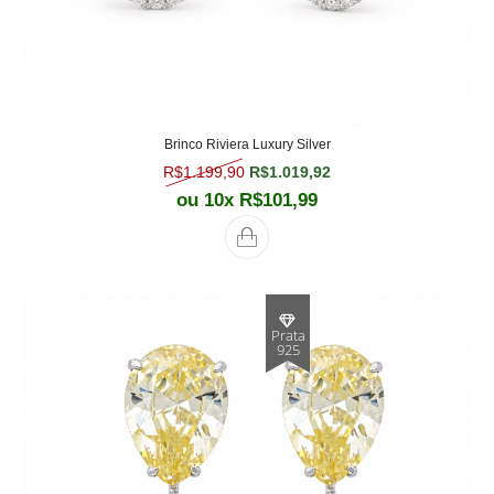
Brinco Riviera Luxury Silver
O preço original era: R$1.199,90.
O preço atual é: R$1.
R$
1.199,90
R$
1.019,92
ou 10x
R$
101,99
Prata
925