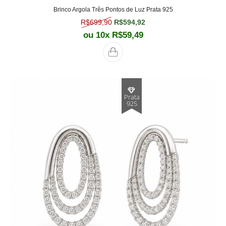
Brinco Argola Três Pontos de Luz Prata 925
O preço original era: R$699,90.
O preço atual é: R$594,
R$
699,90
R$
594,92
ou 10x
R$
59,49
Prata
925