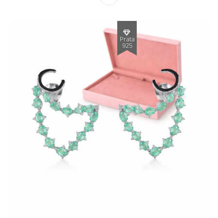
Prata
925