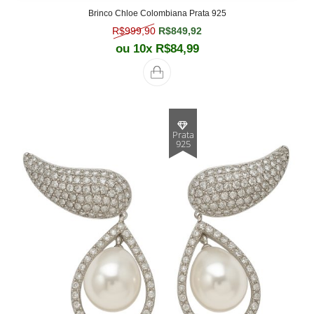
Brinco Chloe Colombiana Prata 925
O preço original era: R$999,90.
O preço atual é: R$849,
R$
999,90
R$
849,92
ou 10x
R$
84,99
Prata
925