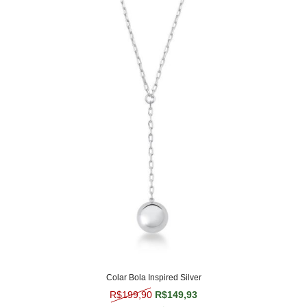
Colar Bola Inspired Silver
O preço original era: R$199,90.
O preço atual é: R$149,
R$
199,90
R$
149,93