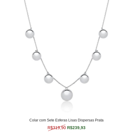
Colar com Sete Esferas Lisas Dispersas Prata
O preço original era: R$319,90.
O preço atual é: R$239,
R$
319,90
R$
239,93