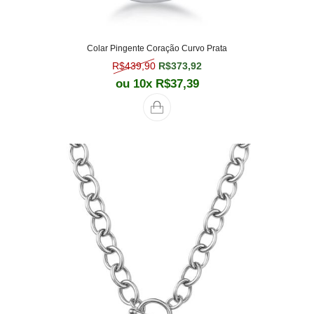
Colar Pingente Coração Curvo Prata
O preço original era: R$439,90.
O preço atual é: R$373,
R$
439,90
R$
373,92
ou 10x
R$
37,39