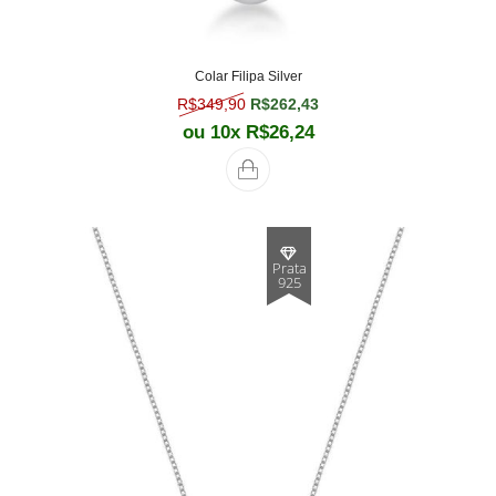
Colar Filipa Silver
O preço original era: R$349,90.
O preço atual é: R$262,
R$
349,90
R$
262,43
ou 10x
R$
26,24
Prata
925