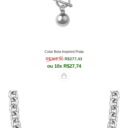
Colar Bola Inspired Prata
O preço original era: R$369,90.
O preço atual é: R$277,
R$
369,90
R$
277,43
ou 10x
R$
27,74