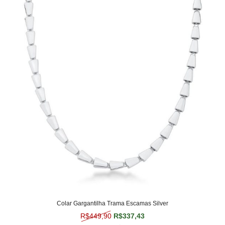
Colar Gargantilha Trama Escamas Silver
O preço original era: R$449,90.
O preço atual é: R$337,
R$
449,90
R$
337,43