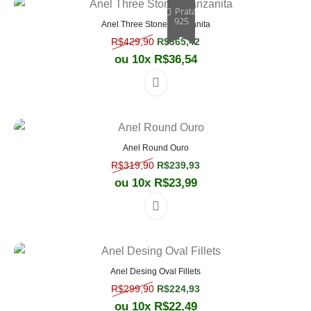
Prata
925
Anel Three Stones Tanzanita
O preço original era: R$429,90.
O preço atual é: R$365,
R$
429,90
R$
365,42
ou 10x
R$
36,54
Este produto tem várias varian
Anel Round Ouro
O preço original era: R$319,90.
O preço atual é: R$239,
R$
319,90
R$
239,93
ou 10x
R$
23,99
Este produto tem várias varian
Anel Desing Oval Fillets
O preço original era: R$299,90.
O preço atual é: R$224,
R$
299,90
R$
224,93
ou 10x
R$
22,49