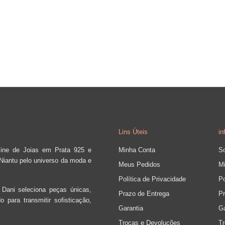
Lins Úteis
i
nline de Joias em Prata 925 e
Minha Conta
S
 Niantu pelo universo da moda e
Meus Pedidos
M
Política de Privacidade
Po
 Dani seleciona peças únicas,
Prazo de Entrega
Pr
 para transmitir sofisticação,
Garantia
Ga
Trocas e Devoluções
T