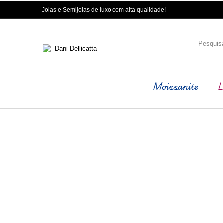
Joias e Semijoias de luxo com alta qualidade!
Moissanite
L