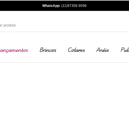
WhatsApp:
(11)97356-9596
ançamentos
Brincos
Colares
Anéis
Pul