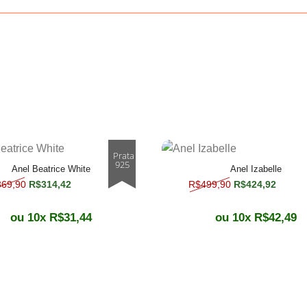
Prata
925
Anel Beatrice White
Anel Izabelle
O preço original era: R$369,90.
O preço atual é: R$314,42.
O preço origina
O preç
369,90
R$
314,42
R$
499,90
R$
424,92
Este produto tem várias variantes. As 
ou 10x
R$
31,44
ou 10x
R$
42,49