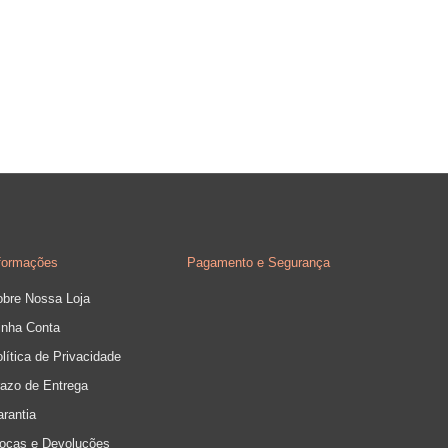
nformações
Pagamento e Segurança
obre Nossa Loja
inha Conta
lítica de Privacidade
azo de Entrega
rantia
rocas e Devoluções