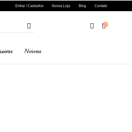
Entrar / Cadastrar
Nossa Loja
Blog
Contato
0
seiras
Noivas