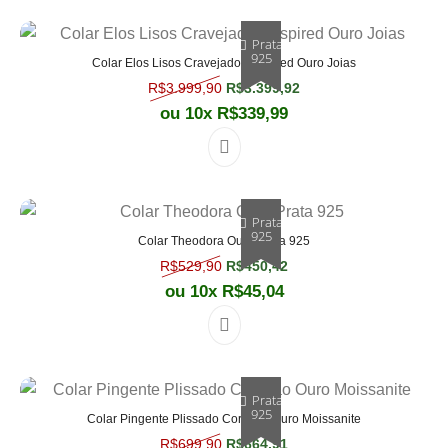
Prata
925
Colar Elos Lisos Cravejados Inspired Ouro Joias
O preço original era: R$3.999,90.
O preço atual é: R$3.
R$
3.999,90
R$
3.399,92
ou 10x
R$
339,99
Prata
925
Colar Theodora Ouro Prata 925
O preço original era: R$529,90.
O preço atual é: R$450,
R$
529,90
R$
450,42
ou 10x
R$
45,04
Prata
925
Colar Pingente Plissado Coração Ouro Moissanite
O preço original era: R$699,90.
O preço atual é: R$664,
R$
699,90
R$
664,91