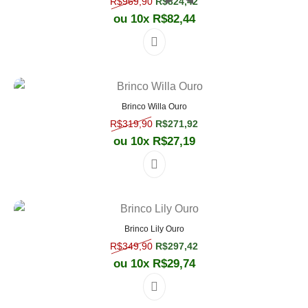
R$
969,90
R$
824,42
ou 10x
R$
82,44
Brinco Willa Ouro
O preço original era: R$319,90.
O preço atual é: R$271,
R$
319,90
R$
271,92
ou 10x
R$
27,19
Brinco Lily Ouro
O preço original era: R$349,90.
O preço atual é: R$297,
R$
349,90
R$
297,42
ou 10x
R$
29,74