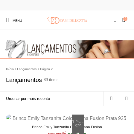
0
MENU
Início
/
Lançamentos
/
Página 2
Lançamentos
89 items
Prata
925
Brinco Emily Tanzanita Colombiana Fusion
O preço original era: R$969,90.
O preço atual é: R$824,