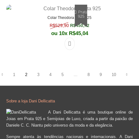
Prata
925
Colar Theodora Prata 925
O preço original era: R$529,90.
O preço atual é: R$450,
R$
529,90
R$
450,42
ou 10x
R$
45,04
1
2
3
4
5
…
8
9
10
Sobre a loja Dani Dellicatta
A Dani Dellicatta é uma boutique online de
Joias em Prata 925 e Semijoias de Luxo, criada a partir da paixão de
Daniele C. C. Niantu pelo universo da moda e da elegância.
Sempre atenta às tendências nacionais e internacionais. A Dani