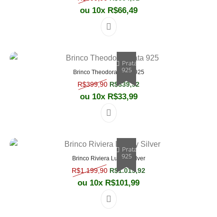
ou 10x
R$
66,49
Prata
925
Brinco Theodora Prata 925
O preço original era: R$399,90.
O preço atual é: R$339,
R$
399,90
R$
339,92
ou 10x
R$
33,99
Prata
925
Brinco Riviera Luxury Silver
O preço original era: R$1.199,90.
O preço atual é: R$1.
R$
1.199,90
R$
1.019,92
ou 10x
R$
101,99