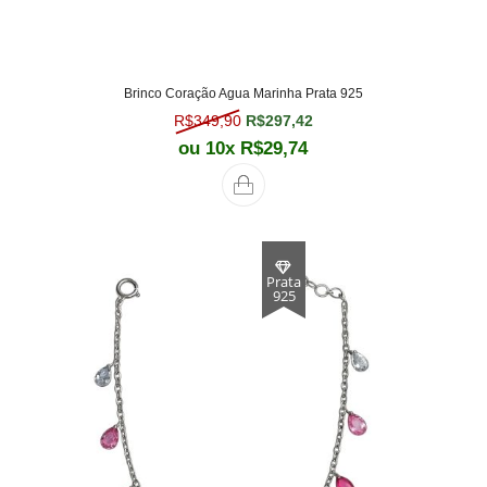
Brinco Coração Agua Marinha Prata 925
O preço original era: R$349,90.
O preço atual é: R$297,
R$
349,90
R$
297,42
ou 10x
R$
29,74
Prata
925