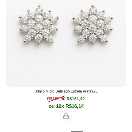
Brinco Micro Delicado Estrela Prata925
O preço original era: R$189,90.
O preço atual é: R$161,
R$
189,90
R$
161,42
ou 10x
R$
16,14