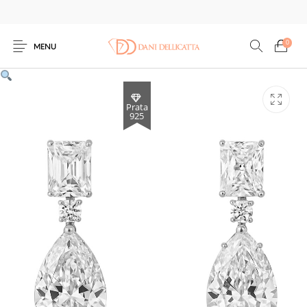
0
MENU
Prata
925