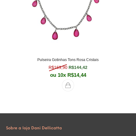
Pulseira Gotinhas Tons Rosa Cristais
O preço original era: R$169,90.
O preço atual é: R$144,
R$
169,90
R$
144,42
ou 10x
R$
14,44
Sobre a loja Dani Dellicatta