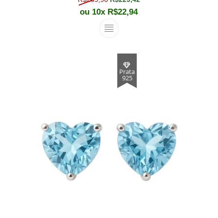
ou 10x
R$
22,94
Este produto tem várias varian
Prata
925