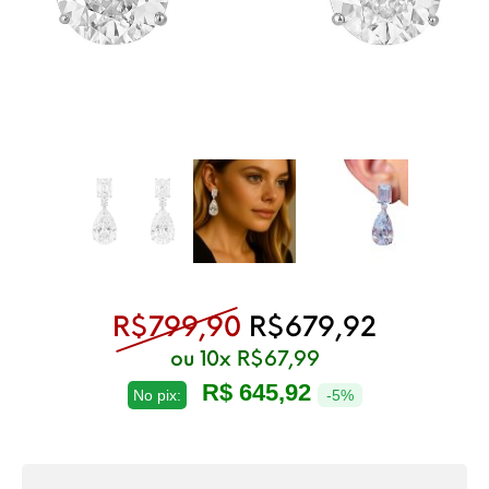
O preço original 
O preço 
R$
799,90
R$
679,92
ou 10x
R$
67,99
R$ 645,92
No pix:
-5%