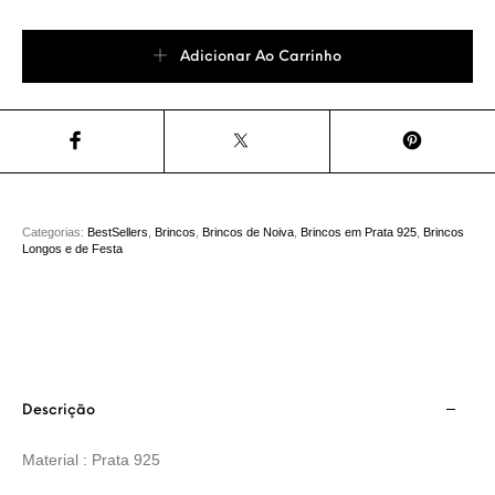
Brinco Samara Longo Gota Prata 925 quantidade
Adicionar Ao Carrinho
Categorias:
BestSellers
,
Brincos
,
Brincos de Noiva
,
Brincos em Prata 925
,
Brincos
Longos e de Festa
Descrição
Material : Prata 925