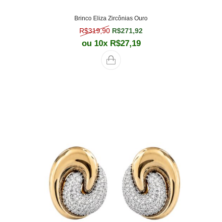
Brinco Eliza Zircônias Ouro
O preço original era: R$319,90.
O preço atual é: R$271,
R$
319,90
R$
271,92
ou 10x
R$
27,19