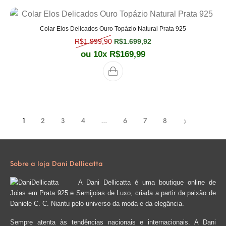
Colar Elos Delicados Ouro Topázio Natural Prata 925
O preço original era: R$1.999,90.
O preço atual é: R$1.
R$
1.999,90
R$
1.699,92
ou 10x
R$
169,99
1
2
3
4
…
6
7
8
Sobre a loja Dani Dellicatta
A Dani Dellicatta é uma boutique online de
Joias em Prata 925 e Semijoias de Luxo, criada a partir da paixão de
Daniele C. C. Niantu pelo universo da moda e da elegância.
Sempre atenta às tendências nacionais e internacionais. A Dani