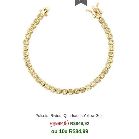
Pulseira Riviera Quadrados Yellow Gold
O preço original era: R$999,90.
O preço atual é: R$849,
R$
999,90
R$
849,92
ou 10x
R$
84,99