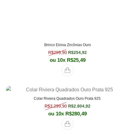
Brinco Eloisa Zircônias Ouro
O preço original era: R$299,90.
O preço atual é: R$254,
R$
299,90
R$
254,92
ou 10x
R$
25,49
Colar Riviera Quadrados Ouro Prata 925
O preço original era: R$3.299,90.
O preço atual é: R$2.
R$
3.299,90
R$
2.804,92
ou 10x
R$
280,49