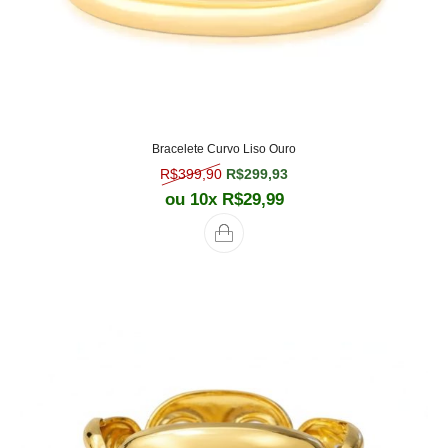
Bracelete Curvo Liso Ouro
O preço original era: R$399,90.
O preço atual é: R$299,
R$
399,90
R$
299,93
ou 10x
R$
29,99