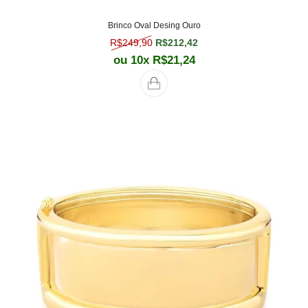
Brinco Oval Desing Ouro
O preço original era: R$249,90.
O preço atual é: R$212,
R$
249,90
R$
212,42
ou 10x
R$
21,24