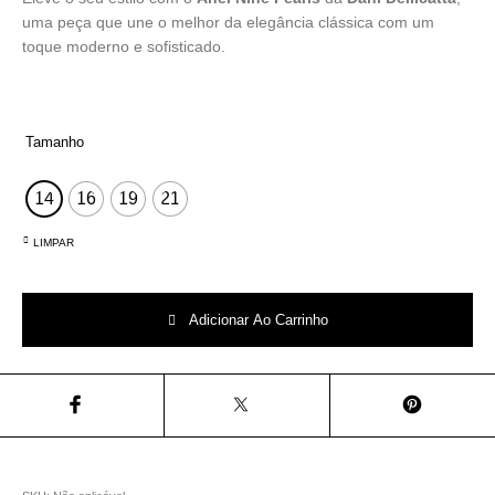
uma peça que une o melhor da elegância clássica com um
toque moderno e sofisticado.
Tamanho
14
16
19
21
LIMPAR
Anel Nine Pearls quantidade
Adicionar Ao Carrinho