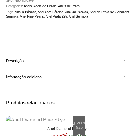
SKU:
Não aplicável
Categorias:
Anéis
,
Anéis de Pérola
,
Anéis de Prata
Tags:
Anel 9 Pérolas
,
Anel com Pérolas
,
Anel de Pérolas
,
Anel de Prata 925
,
Anel em
Semijoia
,
Anel Nine Pearls
,
Anel Prata 925
,
Anel Semijoia
Descrição
Informação adicional
Produtos relacionados
Prata
925
Anel Diamond Blue Skye
O preço original era: R$349,90.
O preço atual é: R$297,