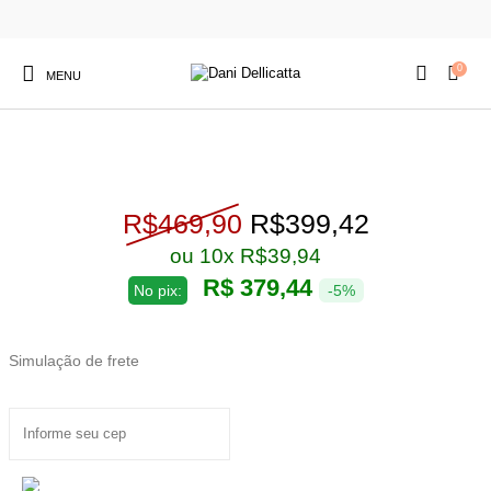
0
MENU
Prata
925
O preço original er
O preço a
R$
469,90
R$
399,42
ou 10x
R$
39,94
R$ 379,44
No pix:
-5%
Simulação de frete