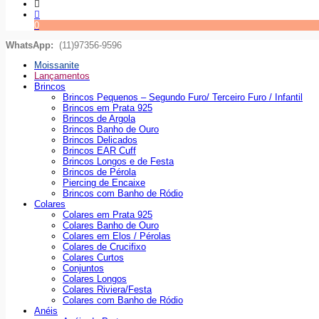
0
WhatsApp:
(11)97356-9596
Moissanite
Lançamentos
Brincos
Brincos Pequenos – Segundo Furo/ Terceiro Furo / Infantil
Brincos em Prata 925
Brincos de Argola
Brincos Banho de Ouro
Brincos Delicados
Brincos EAR Cuff
Brincos Longos e de Festa
Brincos de Pérola
Piercing de Encaixe
Brincos com Banho de Ródio
Colares
Colares em Prata 925
Colares Banho de Ouro
Colares em Elos / Pérolas
Colares de Crucifixo
Colares Curtos
Conjuntos
Colares Longos
Colares Riviera/Festa
Colares com Banho de Ródio
Anéis