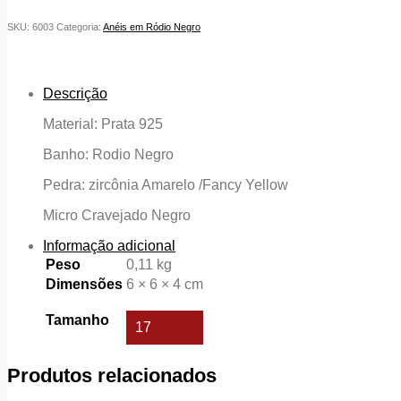
925
quantidade
SKU:
6003
Categoria:
Anéis em Ródio Negro
Descrição
Material: Prata 925
Banho: Rodio Negro
Pedra: zircônia Amarelo /Fancy Yellow
Micro Cravejado Negro
Informação adicional
Peso
0,11 kg
Dimensões
6 × 6 × 4 cm
Tamanho
17
Produtos relacionados