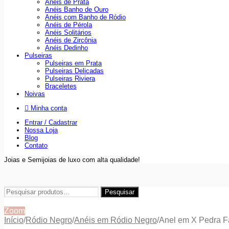
Anéis de Prata
Anéis Banho de Ouro
Anéis com Banho de Ródio
Anéis de Pérola
Anéis Solitários
Anéis de Zircônia
Anéis Dedinho
Pulseiras
Pulseiras em Prata
Pulseiras Delicadas
Pulseiras Riviera
Braceletes
Noivas
Minha conta
Entrar / Cadastrar
Nossa Loja
Blog
Contato
Joias e Semijoias de luxo com alta qualidade!
Pesquisar
Pesquisar
por:
Zoom
Início
/
Ródio Negro
/
Anéis em Ródio Negro
/
Anel em X Pedra F