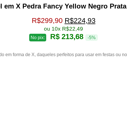
l em X Pedra Fancy Yellow Negro Prata
O
O
R$
299,90
R$
224,93
preço
preço
ou 10x
R$
22,49
original
atual
R$ 213,68
No pix:
-5%
era:
é:
R$299,90.
R$224,93
o em forma de X, daqueles perfeitos para usar em festas ou no