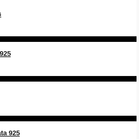
s
 925
ata 925