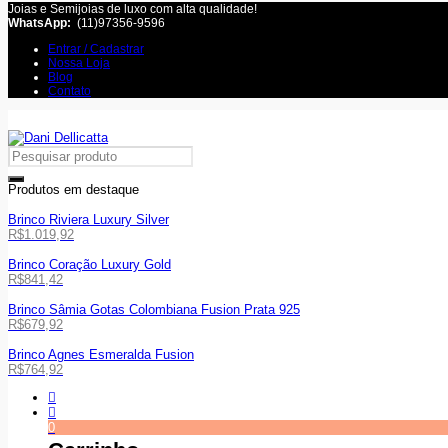
Joias e Semijoias de luxo com alta qualidade!
WhatsApp:
(11)97356-9596
Entrar / Cadastrar
Nossa Loja
Blog
Contato
Produtos em destaque
Brinco Riviera Luxury Silver
R$
1.019,92
Brinco Coração Luxury Gold
R$
841,42
Brinco Sâmia Gotas Colombiana Fusion Prata 925
R$
679,92
Brinco Agnes Esmeralda Fusion
R$
764,92
0