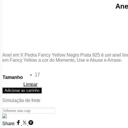
Ane
Anel em X Pedra Fancy Yellow Negro Prata 925 é um anel lind
em Fancy Yellow a cor do Momento, Use e Abuse e Arrase.
17
Tamanho
Limpar
Anel
Adicionar ao carrinho
em
X
Simulação de frete
Pedra
Fancy
Yellow
Negro
Share
Prata