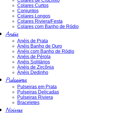
Colares de Crucifixo
Colares Curtos
Conjuntos
Colares Longos
Colares Riviera/Festa
Colares com Banho de Ródio
Anéis
Anéis de Prata
Anéis Banho de Ouro
Anéis com Banho de Ródio
Anéis de Pérola
Anéis Solitários
Anéis de Zircônia
Anéis Dedinho
Pulseiras
Pulseiras em Prata
Pulseiras Delicadas
Pulseiras Riviera
Braceletes
Noivas