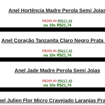
Anel Hortência Madre Perola Semi Joia
O
O
R$
289,90
R$
217,43
ou 10x
R$
21,74
preço
preço
original
atual
era:
é:
R$289,90.
R$217,43.
Anel Coração Tanzanita Claro Negro Prata
O
O
R$
289,90
R$
217,43
ou 10x
R$
21,74
preço
preço
original
atual
era:
é:
R$289,90.
R$217,43.
Anel Jade Madre Perola Semi Joias
O
O
R$
289,90
R$
217,43
ou 10x
R$
21,74
preço
preço
original
atual
era:
é:
R$289,90.
R$217,43.
el Julien Flor Micro Cravejado Laranjas Pr